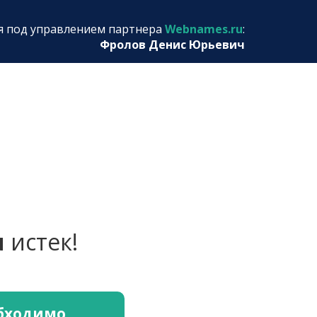
я под управлением партнера
Webnames.ru
:
Фролов Денис Юрьевич
u
истек!
обходимо