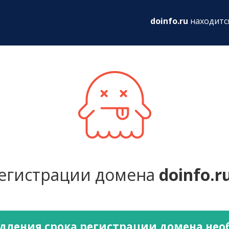
ru
doinfo.ru
находитс
регистрации домена
doinfo.r
дления срока регистрации домена не