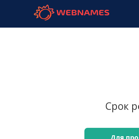
webnames.
Срок 
Для про