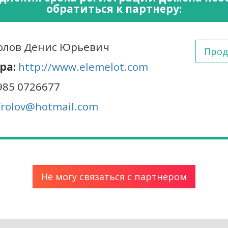
обратиться к партнеру:
лов Денис Юрьевич
Прод
ра:
http://www.elemelot.com
985 0726677
frolov@hotmail.com
Не могу связаться с партнером