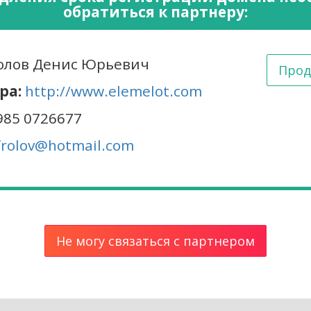
обратиться к партнеру:
лов Денис Юрьевич
Прод
ра:
http://www.elemelot.com
985 0726677
frolov@hotmail.com
Не могу связаться с партнером