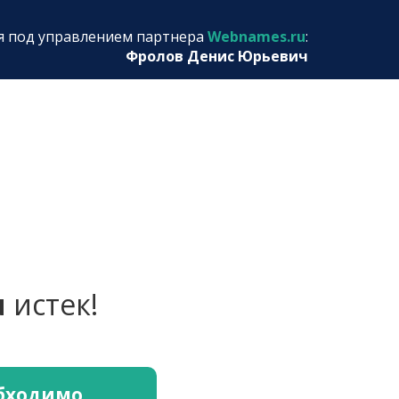
я под управлением партнера
Webnames.ru
:
Фролов Денис Юрьевич
u
истек!
обходимо