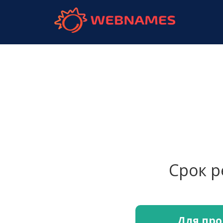
webnames.
Срок 
Для про