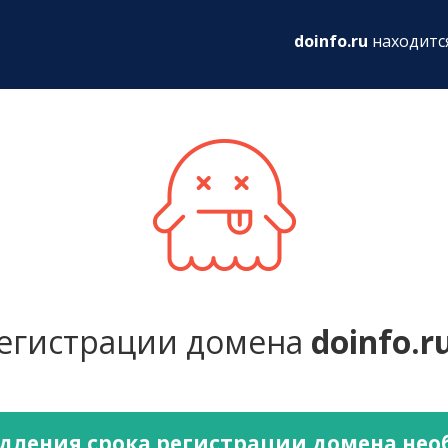
ru
doinfo.ru
находитс
регистрации домена
doinfo.r
дления срока регистрации домена не