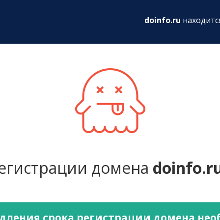
ru
doinfo.ru
находитс
регистрации домена
doinfo.r
дления срока регистрации домена не