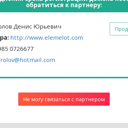
обратиться к партнеру:
лов Денис Юрьевич
Прод
ра:
http://www.elemelot.com
985 0726677
frolov@hotmail.com
Не могу связаться с партнером