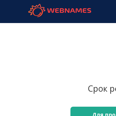
webnames.
Срок 
Для про