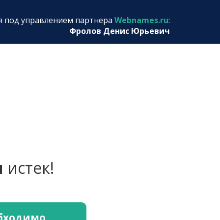
я под управлением партнера
Webnames.ru
:
Фролов Денис Юрьевич
u
истек!
обходимо