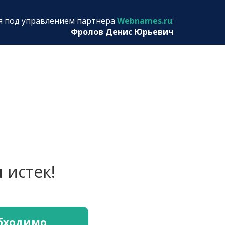
я под управлением партнера
Webnames.ru
:
Фролов Денис Юрьевич
u
истек!
обходимо