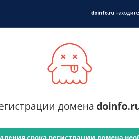
ru
doinfo.ru
находитс
регистрации домена
doinfo.r
дления срока регистрации домена не