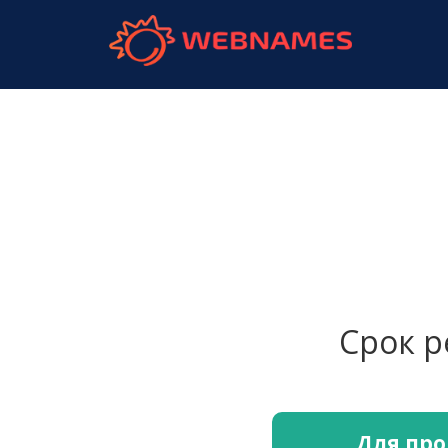
webnames.
Срок 
Для про