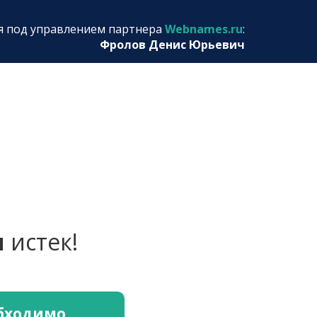
я под управлением партнера
Webnames.ru
:
Фролов Денис Юрьевич
u
истек!
обходимо