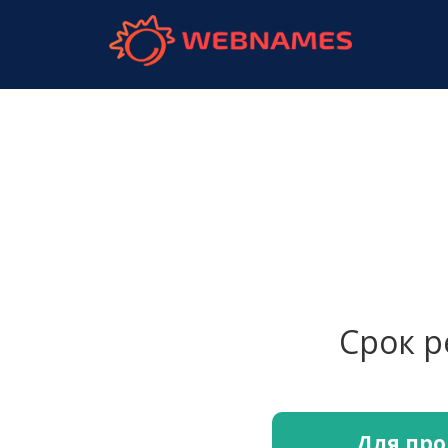
webnames.
Срок 
Для про