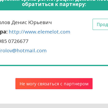
обратиться к партнеру:
лов Денис Юрьевич
Прод
ра:
http://www.elemelot.com
985 0726677
frolov@hotmail.com
Не могу связаться с партнером