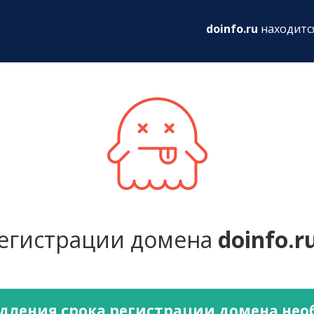
ru
doinfo.ru
находитс
регистрации домена
doinfo.r
дления срока регистрации домена не