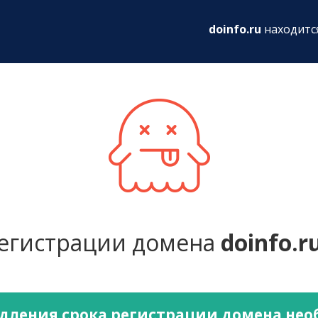
ru
doinfo.ru
находитс
регистрации домена
doinfo.r
дления срока регистрации домена не