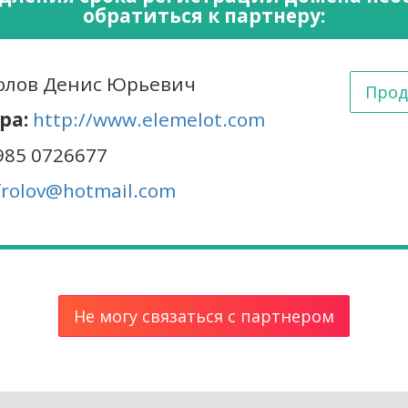
обратиться к партнеру:
лов Денис Юрьевич
Прод
ра:
http://www.elemelot.com
985 0726677
frolov@hotmail.com
Не могу связаться с партнером