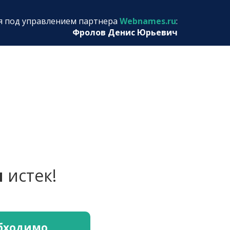
я под управлением партнера
Webnames.ru
:
Фролов Денис Юрьевич
u
истек!
обходимо