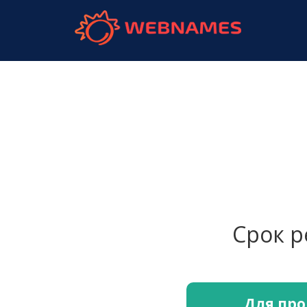
webnames.
Срок 
Для про