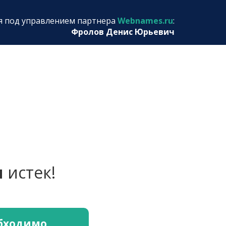
я под управлением партнера
Webnames.ru
:
Фролов Денис Юрьевич
u
истек!
обходимо