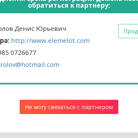
обратиться к партнеру:
лов Денис Юрьевич
Прод
ра:
http://www.elemelot.com
985 0726677
frolov@hotmail.com
Не могу связаться с партнером