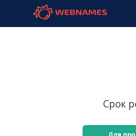
webnames.
Срок 
Для про