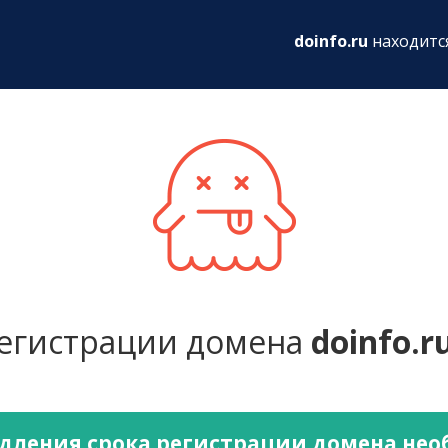
ru
doinfo.ru
находитс
регистрации домена
doinfo.r
дления срока регистрации домена не