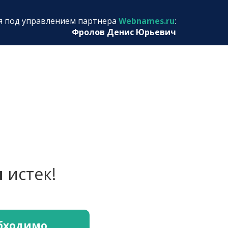
я под управлением партнера
Webnames.ru
:
Фролов Денис Юрьевич
u
истек!
обходимо