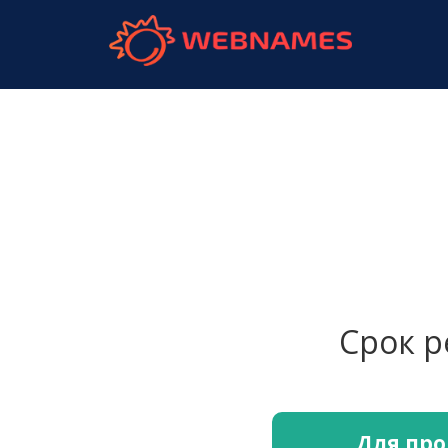
webnames.
Срок 
Для про