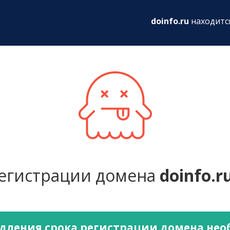
ru
doinfo.ru
находитс
регистрации домена
doinfo.r
дления срока регистрации домена не