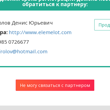
обратиться к партнеру:
лов Денис Юрьевич
Прод
ра:
http://www.elemelot.com
985 0726677
frolov@hotmail.com
Не могу связаться с партнером