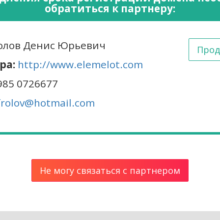
обратиться к партнеру:
лов Денис Юрьевич
Прод
ра:
http://www.elemelot.com
985 0726677
frolov@hotmail.com
Не могу связаться с партнером