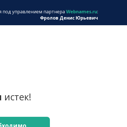
я под управлением партнера
Webnames.ru
:
Фролов Денис Юрьевич
u
истек!
обходимо