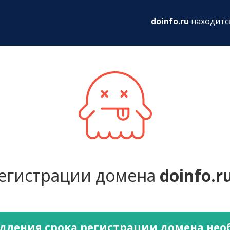
ru
doinfo.ru
находитс
регистрации домена
doinfo.r
дления срока регистрации домена не