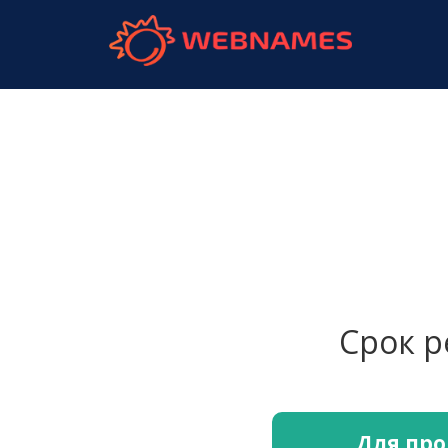
webnames.
Срок 
Для про