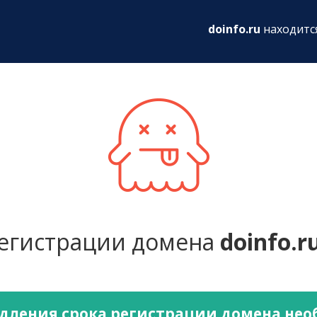
ru
doinfo.ru
находитс
регистрации домена
doinfo.r
дления срока регистрации домена не