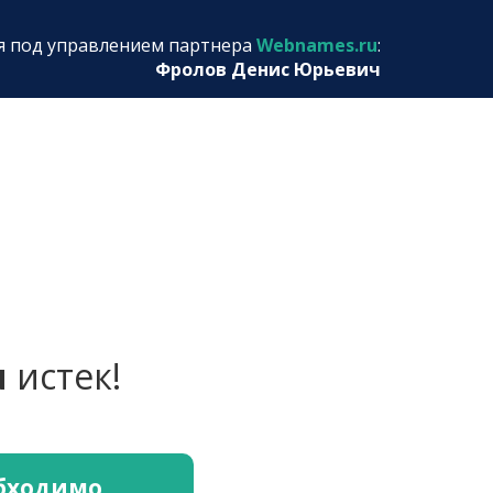
я под управлением партнера
Webnames.ru
:
Фролов Денис Юрьевич
u
истек!
обходимо