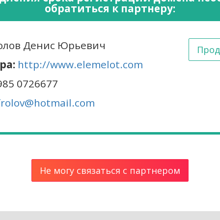
обратиться к партнеру:
лов Денис Юрьевич
Прод
ра:
http://www.elemelot.com
985 0726677
frolov@hotmail.com
Не могу связаться с партнером