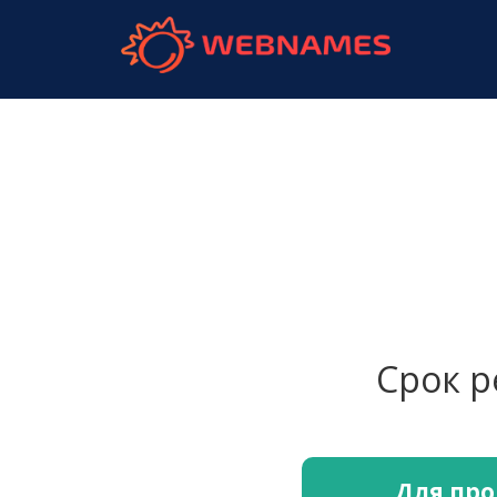
webnames.
Срок 
Для про