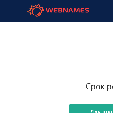
webnames.
Срок 
Для про