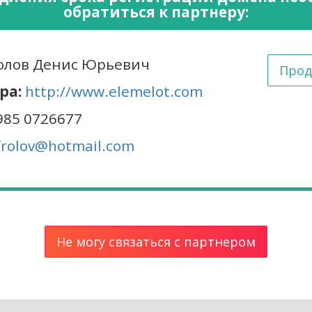
обратиться к партнеру:
лов Денис Юрьевич
Прод
ра:
http://www.elemelot.com
985 0726677
frolov@hotmail.com
Не могу связаться с партнером