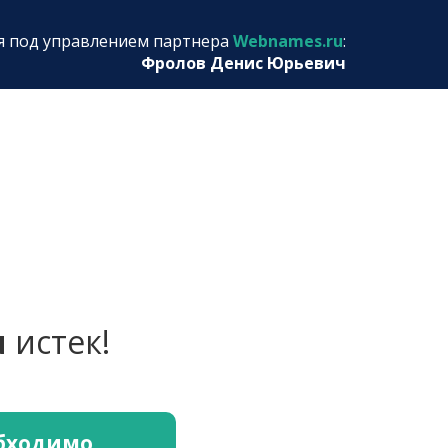
я под управлением партнера
Webnames.ru
:
Фролов Денис Юрьевич
u
истек!
обходимо