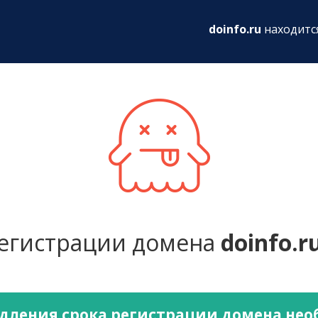
ru
doinfo.ru
находитс
регистрации домена
doinfo.r
дления срока регистрации домена не